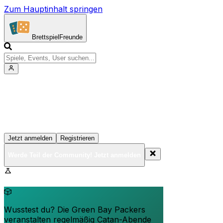
Zum Hauptinhalt springen
Brettspiel
Freunde
Werde Teil der Community!
Erstelle deine Spielesammlung, tritt Events bei und
vernetze dich mit anderen Spielern
Jetzt anmelden
Registrieren
Werde Teil der Community! Jetzt anmelden
BrettspielFreunde.net befindet sich in der Beta-Phase.
Funktionen können sich ändern.
🎲
Wusstest du? Die Green Bay Packers
veranstalten regelmäßig Catan-Abende