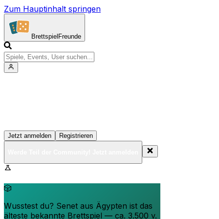
Zum Hauptinhalt springen
Brettspiel
Freunde
Werde Teil der Community!
Erstelle deine Spielesammlung, tritt Events bei und
vernetze dich mit anderen Spielern
Jetzt anmelden
Registrieren
Werde Teil der Community! Jetzt anmelden
BrettspielFreunde.net befindet sich in der Beta-Phase.
Funktionen können sich ändern.
🎲
Wusstest du? Senet aus Ägypten ist das
älteste bekannte Brettspiel — ca. 3.500 v.