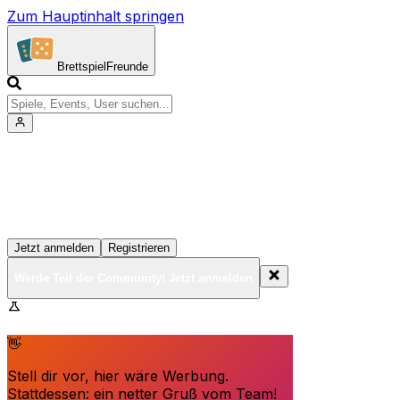
Zum Hauptinhalt springen
Brettspiel
Freunde
Werde Teil der Community!
Erstelle deine Spielesammlung, tritt Events bei und
vernetze dich mit anderen Spielern
Jetzt anmelden
Registrieren
Werde Teil der Community! Jetzt anmelden
BrettspielFreunde.net befindet sich in der Beta-Phase.
Funktionen können sich ändern.
👋
Stell dir vor, hier wäre Werbung.
Stattdessen: ein netter Gruß vom Team!