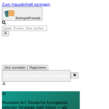
Zum Hauptinhalt springen
Brettspiel
Freunde
Werde Teil der Community!
Erstelle deine Spielesammlung, tritt Events bei und
vernetze dich mit anderen Spielern
Jetzt anmelden
Registrieren
Werde Teil der Community! Jetzt anmelden
BrettspielFreunde.net befindet sich in der Beta-Phase.
Funktionen können sich ändern.
🎲
Wusstest du? Deutsche Eurogames
betonen Strategie statt Glück — als