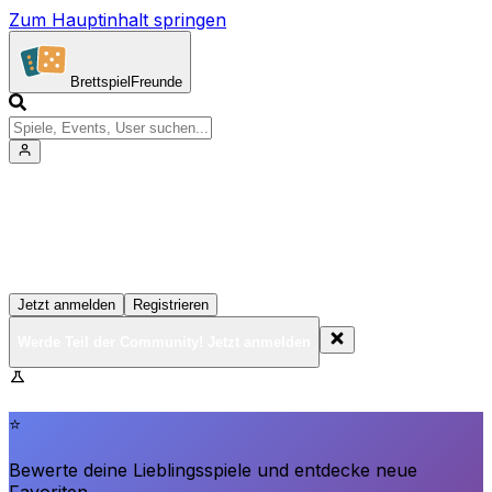
Zum Hauptinhalt springen
Brettspiel
Freunde
Werde Teil der Community!
Erstelle deine Spielesammlung, tritt Events bei und
vernetze dich mit anderen Spielern
Jetzt anmelden
Registrieren
Werde Teil der Community! Jetzt anmelden
BrettspielFreunde.net befindet sich in der Beta-Phase.
Funktionen können sich ändern.
⭐
Bewerte deine Lieblingsspiele und entdecke neue