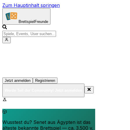
Zum Hauptinhalt springen
Brettspiel
Freunde
Werde Teil der Community!
Erstelle deine Spielesammlung, tritt Events bei und
vernetze dich mit anderen Spielern
Jetzt anmelden
Registrieren
Werde Teil der Community! Jetzt anmelden
BrettspielFreunde.net befindet sich in der Beta-Phase.
Funktionen können sich ändern.
🎲
Wusstest du? Senet aus Ägypten ist das
älteste bekannte Brettspiel — ca. 3.500 v.