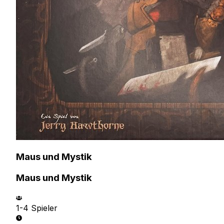
Maus und Mystik
Maus und Mystik
1-4
Spieler