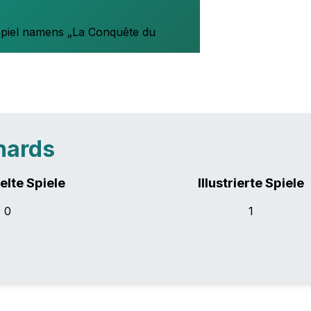
Spiel namens „La Conquête du
hards
elte Spiele
Illustrierte Spiele
0
1