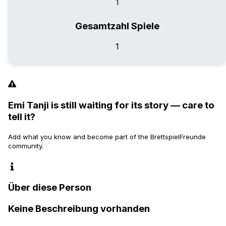
1
Gesamtzahl Spiele
1
Emi Tanji is still waiting for its story — care to
tell it?
Add what you know and become part of the BrettspielFreunde
community.
Über diese Person
Keine Beschreibung vorhanden