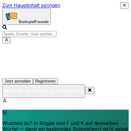
Zum Hauptinhalt springen
Brettspiel
Freunde
Werde Teil der Community!
Erstelle deine Spielesammlung, tritt Events bei und
vernetze dich mit anderen Spielern
Jetzt anmelden
Registrieren
Werde Teil der Community! Jetzt anmelden
BrettspielFreunde.net befindet sich in der Beta-Phase.
Funktionen können sich ändern.
🎲
Wusstest du? In Boggle sind F und K auf demselben
Würfel — damit ein bestimmtes Schimpfwort nicht gelegt