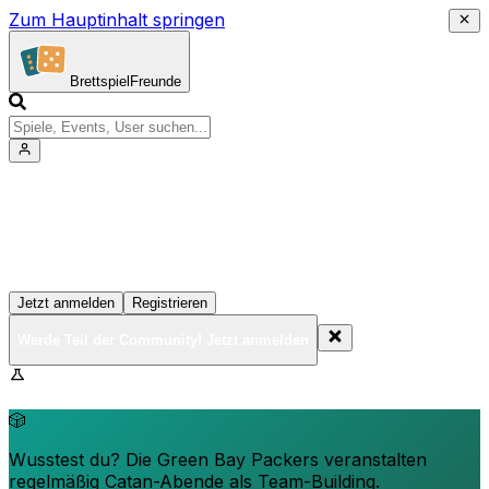
Zum Hauptinhalt springen
Brettspiel
Freunde
Werde Teil der Community!
Erstelle deine Spielesammlung, tritt Events bei und
vernetze dich mit anderen Spielern
Jetzt anmelden
Registrieren
Werde Teil der Community! Jetzt anmelden
BrettspielFreunde.net befindet sich in der Beta-Phase.
Funktionen können sich ändern.
🎲
Wusstest du? Die Green Bay Packers veranstalten
regelmäßig Catan-Abende als Team-Building.