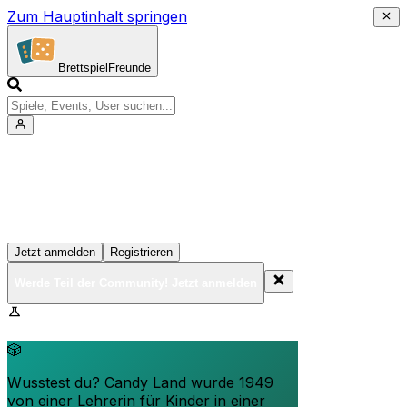
Zum Hauptinhalt springen
Brettspiel
Freunde
Werde Teil der Community!
Erstelle deine Spielesammlung, tritt Events bei und
vernetze dich mit anderen Spielern
Jetzt anmelden
Registrieren
Werde Teil der Community! Jetzt anmelden
BrettspielFreunde.net befindet sich in der Beta-Phase.
Funktionen können sich ändern.
🎲
Wusstest du? Candy Land wurde 1949
von einer Lehrerin für Kinder in einer