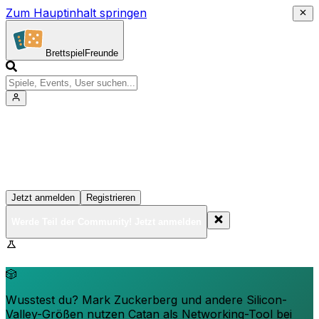
Zum Hauptinhalt springen
Brettspiel
Freunde
Werde Teil der Community!
Erstelle deine Spielesammlung, tritt Events bei und
vernetze dich mit anderen Spielern
Jetzt anmelden
Registrieren
Werde Teil der Community! Jetzt anmelden
BrettspielFreunde.net befindet sich in der Beta-Phase.
Funktionen können sich ändern.
🎲
Wusstest du? Mark Zuckerberg und andere Silicon-
Valley-Größen nutzen Catan als Networking-Tool bei