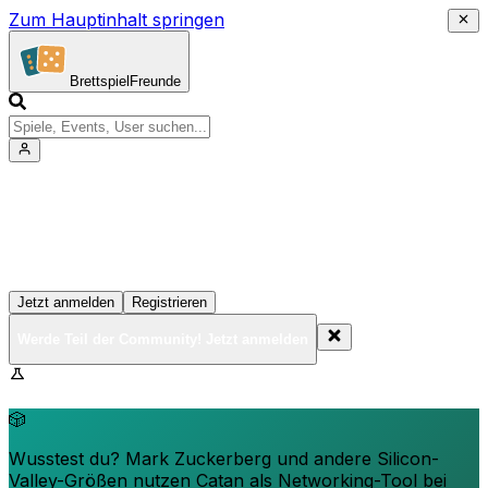
Zum Hauptinhalt springen
Brettspiel
Freunde
Werde Teil der Community!
Erstelle deine Spielesammlung, tritt Events bei und
vernetze dich mit anderen Spielern
Jetzt anmelden
Registrieren
Werde Teil der Community! Jetzt anmelden
BrettspielFreunde.net befindet sich in der Beta-Phase.
Funktionen können sich ändern.
🎲
Wusstest du? Mark Zuckerberg und andere Silicon-
Valley-Größen nutzen Catan als Networking-Tool bei