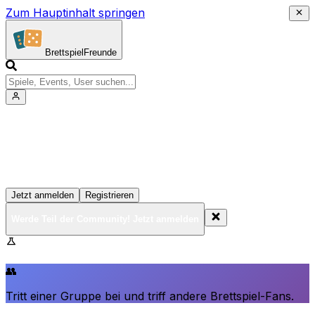
Zum Hauptinhalt springen
Brettspiel
Freunde
Werde Teil der Community!
Erstelle deine Spielesammlung, tritt Events bei und
vernetze dich mit anderen Spielern
Jetzt anmelden
Registrieren
Werde Teil der Community! Jetzt anmelden
BrettspielFreunde.net befindet sich in der Beta-Phase.
Funktionen können sich ändern.
👥
Tritt einer Gruppe bei und triff andere Brettspiel-Fans.