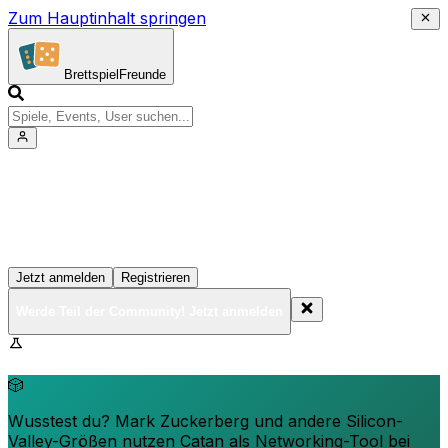
Zum Hauptinhalt springen
Brettspiel
Freunde
Werde Teil der Community!
Erstelle deine Spielesammlung, tritt Events bei und
vernetze dich mit anderen Spielern
Jetzt anmelden
Registrieren
Werde Teil der Community! Jetzt anmelden
BrettspielFreunde.net befindet sich in der Beta-Phase.
Funktionen können sich ändern.
🎲
Wusstest du? Mark Zuckerberg und andere Silicon-
Valley-Größen nutzen Catan als Networking-Tool bei