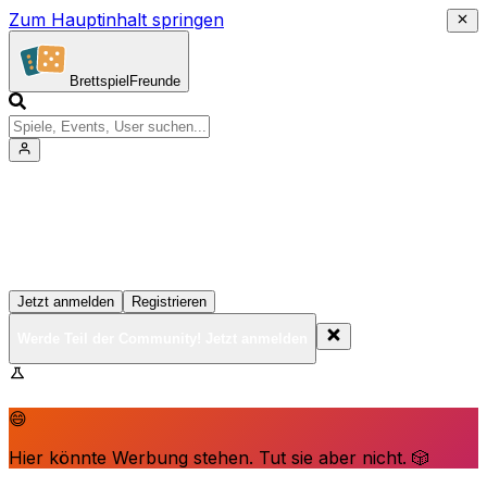
Zum Hauptinhalt springen
Brettspiel
Freunde
Werde Teil der Community!
Erstelle deine Spielesammlung, tritt Events bei und
vernetze dich mit anderen Spielern
Jetzt anmelden
Registrieren
Werde Teil der Community! Jetzt anmelden
BrettspielFreunde.net befindet sich in der Beta-Phase.
Funktionen können sich ändern.
😄
Hier könnte Werbung stehen. Tut sie aber nicht. 🎲