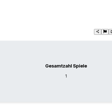
Gesamtzahl Spiele
1