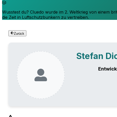
🎲
Wusstest du? Cluedo wurde im 2. Weltkrieg von einem bri
die Zeit in Luftschutzbunkern zu vertreiben.
Zurück
Stefan Di
Entwick