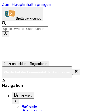
Zum Hauptinhalt springen
Brettspiel
Freunde
Werde Teil der Community!
Erstelle deine Spielesammlung, tritt Events bei und verne
Jetzt anmelden
Registrieren
Werde Teil der Community! Jetzt anmelden
BrettspielFreunde.net befindet sich in der Beta-Phase.
Navigation
Bibliothek
Spiele