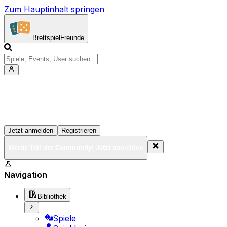
Zum Hauptinhalt springen
Brettspiel
Freunde
Werde Teil der Community!
Erstelle deine Spielesammlung, tritt Events bei und verne
Jetzt anmelden
Registrieren
Werde Teil der Community! Jetzt anmelden
BrettspielFreunde.net befindet sich in der Beta-Phase.
Navigation
Bibliothek
Spiele