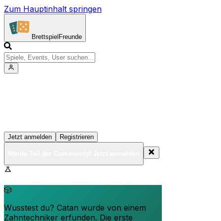
Zum Hauptinhalt springen
Brettspiel
Freunde
Werde Teil der Community!
Erstelle deine Spielesammlung, tritt Events bei und
vernetze dich mit anderen Spielern
Jetzt anmelden
Registrieren
Werde Teil der Community! Jetzt anmelden
BrettspielFreunde.net befindet sich in der Beta-Phase.
Funktionen können sich ändern.
🎲
Wusstest du? Catan wurde von einem
Zahntechniker erfunden. Die erste