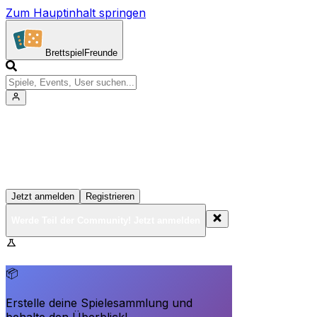
Zum Hauptinhalt springen
Brettspiel
Freunde
Werde Teil der Community!
Erstelle deine Spielesammlung, tritt Events bei und
vernetze dich mit anderen Spielern
Jetzt anmelden
Registrieren
Werde Teil der Community! Jetzt anmelden
BrettspielFreunde.net befindet sich in der Beta-Phase.
Funktionen können sich ändern.
📦
Erstelle deine Spielesammlung und