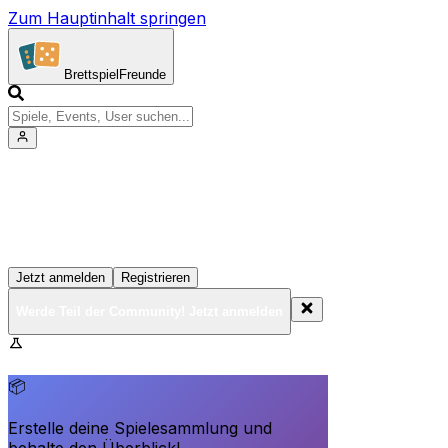
Zum Hauptinhalt springen
Brettspiel
Freunde
Werde Teil der Community!
Erstelle deine Spielesammlung, tritt Events bei und
vernetze dich mit anderen Spielern
Jetzt anmelden
Registrieren
Werde Teil der Community! Jetzt anmelden
BrettspielFreunde.net befindet sich in der Beta-Phase.
Funktionen können sich ändern.
📦
Erstelle deine Spielesammlung und