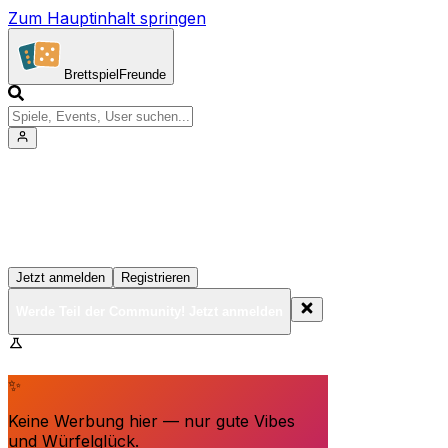
Zum Hauptinhalt springen
Brettspiel
Freunde
Werde Teil der Community!
Erstelle deine Spielesammlung, tritt Events bei und
vernetze dich mit anderen Spielern
Jetzt anmelden
Registrieren
Werde Teil der Community! Jetzt anmelden
BrettspielFreunde.net befindet sich in der Beta-Phase.
Funktionen können sich ändern.
✨
Keine Werbung hier — nur gute Vibes
und Würfelglück.