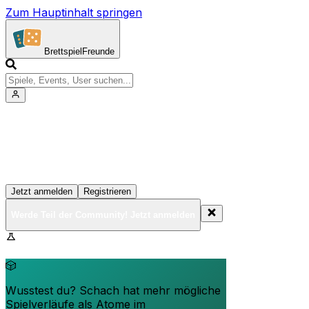
Zum Hauptinhalt springen
Brettspiel
Freunde
Werde Teil der Community!
Erstelle deine Spielesammlung, tritt Events bei und
vernetze dich mit anderen Spielern
Jetzt anmelden
Registrieren
Werde Teil der Community! Jetzt anmelden
BrettspielFreunde.net befindet sich in der Beta-Phase.
Funktionen können sich ändern.
🎲
Wusstest du? Schach hat mehr mögliche
Spielverläufe als Atome im